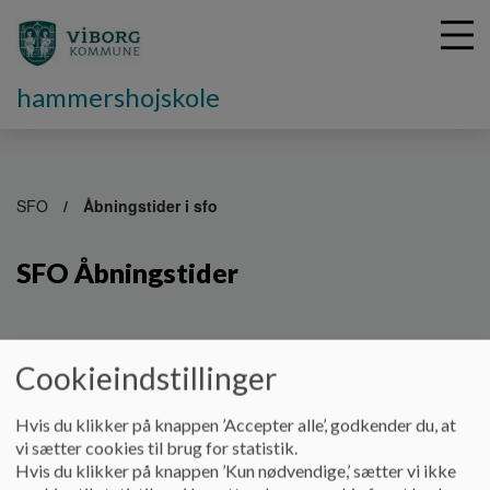
hammershojskole
G
å
SFO
Åbningstider i sfo
t
i
SFO Åbningstider
l
h
o
v
e
Cookieindstillinger
d
i
SFO - åbningstider
Hvis du klikker på knappen ’Accepter alle’, godkender du, at
n
vi sætter cookies til brug for statistik.
d
Hvis du klikker på knappen ’Kun nødvendige,’ sætter vi ikke
h
Mandag - Torsdag
6.15-8.00 og 11.30-16.45