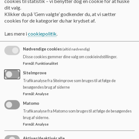
cookies til statistik – vi benytter dog en cookie for at huske
o
dit valg.
l
Fredag
6.15-8.00 og 11.30-15.45
Klikker du på ’Gem valgte’ godkender du, at vi sætter
d
cookies for de kategorier du har krydset af.
e
t
Læs mere i
cookiepolitik
.
Ferie
Nødvendige cookies
(altid nødvendig)
Vi holder lukket i ugerne 29, 30 og 31 samt mellem jul og
Disse cookies gemmer dine valg om cookieindstillinger.
nytår. Der er også lukket i dagene mellem jul og nytår,
Formål
:
Funktionalitet
fredagen efter Kr. Himmelfartsdag, Grundlovsdag og den 24.
SiteImprove
og 31. december.
Trafikanalyse fra Siteimprove som bruges til at følge de
besøgendes brug af siderne
I øvrige skoleferieuger er der muligt at tilmelde sig
Formål
:
Analyse
feriepasning i Hammershøj SFO. Dette forgår via Aula SFO.
Matomo
I lukkeugerne i sommerferien samt mellem jul og nytår kan
Trafikanalyse fra Matomo som bruges til at følge de besøgendes
jeres barn blive tilmeldt pasning i en anden SFO i Viborg
brug af siderne.
kommune. Inden ferien sender Viborg kommune tilmeldinger
Formål
:
Analyse
ud til denne pasning.
Aktiver/deaktivér alle