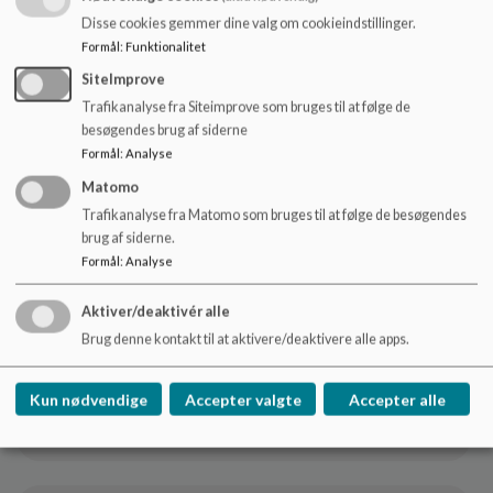
Disse cookies gemmer dine valg om cookieindstillinger.
Princip for idrætsundervisning.pdf
Formål
:
Funktionalitet
SiteImprove
Trafikanalyse fra Siteimprove som bruges til at følge de
7. Pricip for UV-organisering - vedtaget.pdf
besøgendes brug af siderne
Formål
:
Analyse
Matomo
Princip - Mobil, revideret i november 22.pdf
Trafikanalyse fra Matomo som bruges til at følge de besøgendes
brug af siderne.
Formål
:
Analyse
Trafikpolitik for Hammershøj skole_0.pdf
Aktiver/deaktivér alle
Brug denne kontakt til at aktivere/deaktivere alle apps.
Princip for inklusion, fællesskab og faglighed for alle på hammershøj skole - revideret_0.pdf
Kun nødvendige
Accepter valgte
Accepter alle
Retningslinjer til brug ved fysisk vold samt ved tydeligt grænseoverskridende handlinger_0.pdf