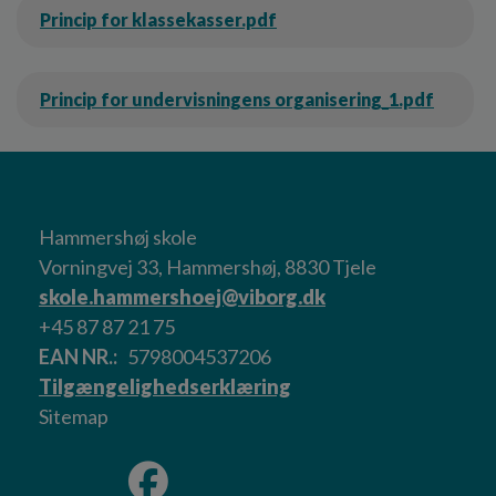
Princip for klassekasser.pdf
Princip for undervisningens organisering_1.pdf
Hammershøj skole
Vorningvej 33, Hammershøj, 8830 Tjele
skole.hammershoej@viborg.dk
+45 87 87 21 75
EAN NR.
5798004537206
Tilgængelighedserklæring
Sitemap