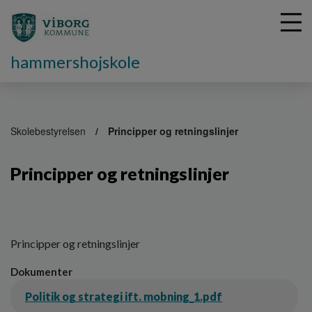
hammershojskole
G
å
Skolebestyrelsen
Principper og retningslinjer
t
i
Principper og retningslinjer
l
h
o
v
e
Principper og retningslinjer
d
i
Dokumenter
n
d
Politik og strategi ift. mobning_1.pdf
h