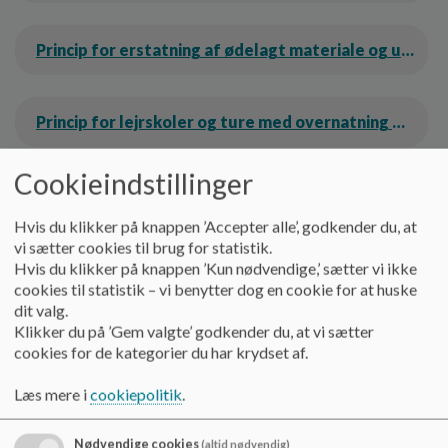
o
l
Princip for erstatning af ødelagt materiale og udstyr på Hammershøj skole_1.pdf
d
e
t
Princip for lejrskoler og ture med overnatning på Hammershøj Skole_0.pdf
Cookieindstillinger
Princip for skole-hjem samarbejdet på Hammershøj Skole_0.pdf
Hvis du klikker på knappen ’Accepter alle’, godkender du, at
vi sætter cookies til brug for statistik.
Princip om nytteopgaver_0.pdf
Hvis du klikker på knappen ’Kun nødvendige,’ sætter vi ikke
cookies til statistik – vi benytter dog en cookie for at huske
dit valg.
Klikker du på ’Gem valgte’ godkender du, at vi sætter
Princip vedr. udvikling af elevernes mod._0.pdf
cookies for de kategorier du har krydset af.
Læs mere i
cookiepolitik
.
Retningslinjer for TV-overvågning.pdf
Nødvendige cookies
(altid nødvendig)