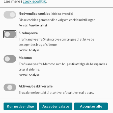
Læs mere i
cookiepolitik
.
svært ved at forstå og huske matematik, og for hvem det
o
også kan være en udfordring, at modtage traditionel
l
klasseundervisning, kan indstilles til forløbet. Den daglige
d
Nødvendige cookies
(altid nødvendig)
undervisning indeholder som regel både teoretisk træning af
e
Disse cookies gemmer dine valg om cookieindstillinger.
matematik og forskellige praktiske opgaver.
t
Formål
:
Funktionalitet
SiteImprove
Trafikanalyse fra Siteimprove som bruges til at følge de
Dokumenter
besøgendes brug af siderne
Formål
:
Analyse
Beskrivelse Praktisk Matematik 2023-2024.pdf
Matomo
Trafikanalyse fra Matomo som bruges til at følge de besøgendes
brug af siderne.
Formål
:
Analyse
Hammershøj skole
Aktiver/deaktivér alle
Vorningvej 33, Hammershøj, 8830 Tjele
Brug denne kontakt til at aktivere/deaktivere alle apps.
skole.hammershoej@viborg.dk
+45 87 87 21 75
Kun nødvendige
Accepter valgte
Accepter alle
EAN NR.
5798004537206