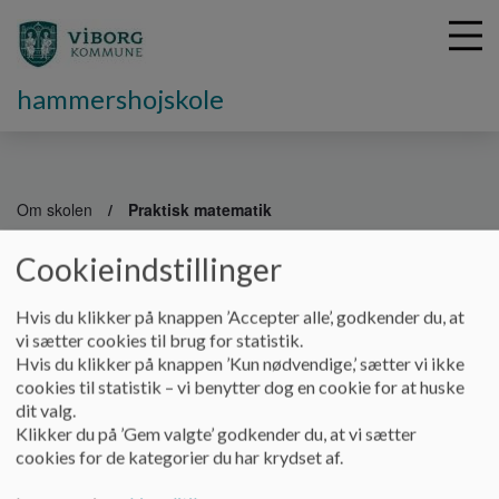
hammershojskole
G
å
Om skolen
Praktisk matematik
t
i
Cookieindstillinger
Praktisk matematik
l
h
Hvis du klikker på knappen ’Accepter alle’, godkender du, at
o
vi sætter cookies til brug for statistik.
v
Hvis du klikker på knappen ’Kun nødvendige,’ sætter vi ikke
e
cookies til statistik – vi benytter dog en cookie for at huske
Praktisk matematik
d
dit valg.
i
Klikker du på ’Gem valgte’ godkender du, at vi sætter
Praktisk matematik er et tilbud, som Hammershøj Skole
n
cookies for de kategorier du har krydset af.
tilbyder visse elever, i kortere eller længere tid, i stedet for
d
almindelig undervisning i stamklassen. Elever som har meget
h