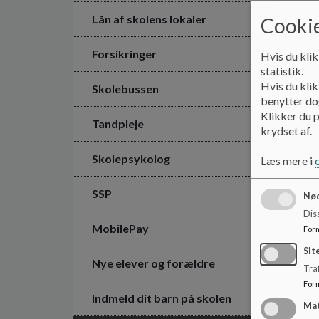
Lån af skolens lokaler
Cookie
Forsikringer
Hvis du klik
statistik.
Hvis du klik
Skolebussen
benytter dog
Klikker du p
Tandpleje
krydset af.
Skolepsykolog
Læs mere i
SSP
Nød
Dis
MobilePay
For
Sit
Nye elever og forældre
Traf
For
Indmeld dit barn på skolen
Ma