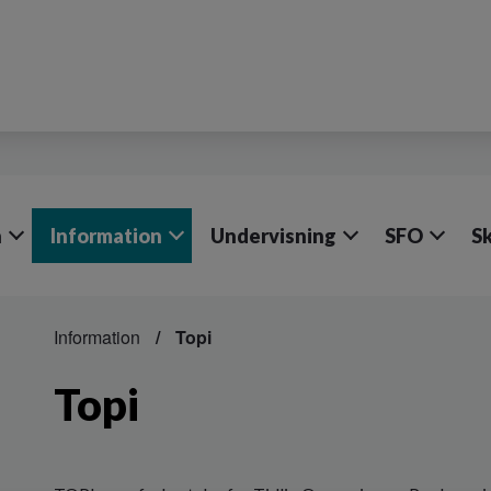
n
Information
Undervisning
SFO
S
Information
Topi
Topi