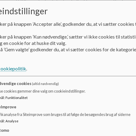
TOPI er en forkortelse for Tidlig Opsporing og Pædagogi
indstillinger
Alle kommunale institutioner i Viborg Kommune arbejder 
delelementer.
ker på knappen ’Accepter alle’, godkender du, at vi sætter cookies t
En vurderingsfase hvor fagpersonalet vurderer, hvilke børn 
En handlingsfase hvor fagpersonalet på et TOPI-møde pl
ker på knappen ’Kun nødvendige,’ sætter vi ikke cookies til statisti
initiativer for børn i mistrivsel
 en cookie for at huske dit valg.
å ’Gem valgte’ godkender du, at vi sætter cookies for de kategorie
Vurderingsfasen:
cookiepolitik
.
Alle børn sættes i grøn, gul eller rød position i forhold til 
gange pr. år. Den 15/10 samt d. 1/3. På Hammershøj Skole er
vendige cookies
(altid nødvendig)
alle børn er indplaceret inden TOPI-deadline.
se cookies gemmer dine valg om cookieindstillinger.
Rød position:
Et barn sættes i rød position, når der er en f
mål
:
Funktionalitet
mistrives.
eImprove
Gul position:
Et barn sættes i gul position, når der er en fag
ikanalyse fra Siteimprove som bruges til at følge de besøgendes brug af siderne
position og i fare for at komme i mistrivsel.
mål
:
Analyse
Barnets forældre vil altid blive informeret, hvis der sker æ
tomo