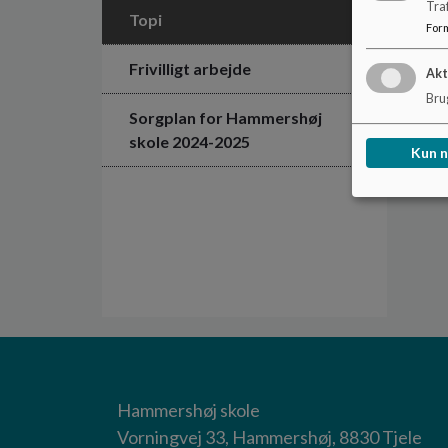
Tra
Topi
For
Frivilligt arbejde
Akt
Brug
Sorgplan for Hammershøj
skole 2024-2025
Kun 
Hammershøj skole
Vorningvej 33, Hammershøj, 8830 Tjele