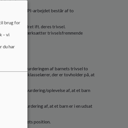
sk Indsats
med TOPI. TOPI-arbejdet består af to
il brug for
der er udfordret ift. deres trivsel.
anlægger og iværksætter trivselsfremmende
k – vi
r du har
fagpersonalets vurderingen af barnets trivsel to
 det barnets klasselærer, der er tovholder på, at
agprofessionel vurdering/oplevelse af, at et barn
professionel vurdering af, at et barn er i en udsat
ndringer i barnets position.