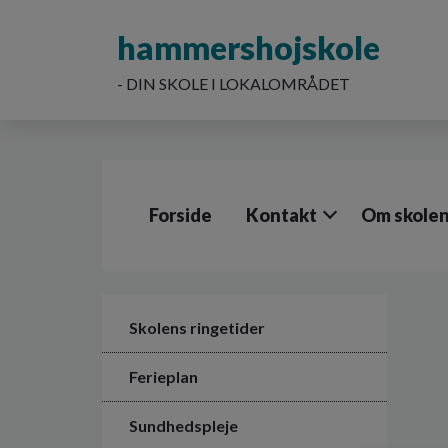
G
å
hammershojskole
t
i
- DIN SKOLE I LOKALOMRÅDET
l
h
o
v
e
d
Forside
Kontakt
Om skole
i
n
d
h
o
l
Skolens ringetider
d
e
Ferieplan
t
Sundhedspleje