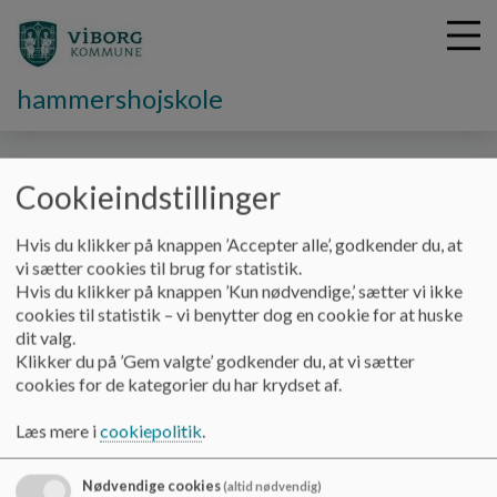
hammershojskole
G
Cookieindstillinger
å
Kontakt
Skolens SFO og klub
t
Hvis du klikker på knappen ’Accepter alle’, godkender du, at
i
vi sætter cookies til brug for statistik.
Skolens SFO og klub
l
Hvis du klikker på knappen ’Kun nødvendige,’ sætter vi ikke
h
cookies til statistik – vi benytter dog en cookie for at huske
o
dit valg.
v
SFO og klub
Klikker du på ’Gem valgte’ godkender du, at vi sætter
e
SFO
30 85 89 5
cookies for de kategorier du har krydset af.
d
i
SFO / klub
40 33 96 2
Læs mere i
cookiepolitik
.
n
Pernille S. Frank
51 49 08 8
d
6189 05 9
h
Nødvendige cookies
(altid nødvendig)