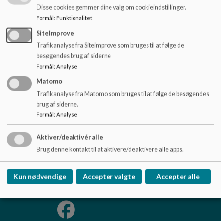
o
61 89 06 
Disse cookies gemmer dine valg om cookieindstillinger.
l
SFO - MobilePay
80 61 35
Formål
:
Funktionalitet
d
Klub - MobilePay
74 09 36
SiteImprove
e
t
Trafikanalyse fra Siteimprove som bruges til at følge de
besøgendes brug af siderne
Formål
:
Analyse
Matomo
Trafikanalyse fra Matomo som bruges til at følge de besøgendes
Hammershøj skole
brug af siderne.
Vorningvej 33, Hammershøj, 8830 Tjele
Formål
:
Analyse
skole.hammershoej@viborg.dk
Aktiver/deaktivér alle
+45 87 87 21 75
Brug denne kontakt til at aktivere/deaktivere alle apps.
EAN NR.
5798004537206
Tilgængelighedserklæring
Kun nødvendige
Accepter valgte
Accepter alle
Sitemap