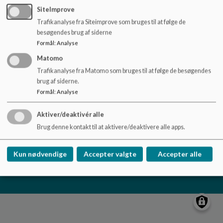
o
SiteImprove
l
Trafikanalyse fra Siteimprove som bruges til at følge de
Hammershøj skole
d
besøgendes brug af siderne
e
Vorningvej 33, Hammershøj, 8830 Tjele
Formål
:
Analyse
t
skole.hammershoej@viborg.dk
Matomo
+45 87 87 21 75
Trafikanalyse fra Matomo som bruges til at følge de besøgendes
EAN NR.
5798004537206
brug af siderne.
Tilgængelighedserklæring
Formål
:
Analyse
Sitemap
Aktiver/deaktivér alle
Brug denne kontakt til at aktivere/deaktivere alle apps.
Cookie politik
Kun nødvendige
Accepter valgte
Accepter alle