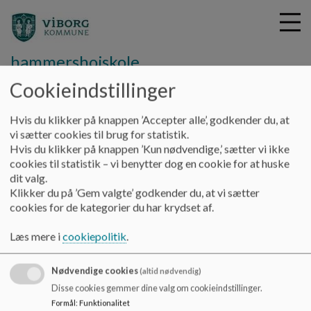
hammershojskole
Cookieindstillinger
G
Hvis du klikker på knappen ’Accepter alle’, godkender du, at
å
SFO
Kontakt
vi sætter cookies til brug for statistik.
t
Hvis du klikker på knappen ’Kun nødvendige,’ sætter vi ikke
i
cookies til statistik – vi benytter dog en cookie for at huske
SFO og klub
l
dit valg.
h
Klikker du på ’Gem valgte’ godkender du, at vi sætter
o
cookies for de kategorier du har krydset af.
v
e
Læs mere i
cookiepolitik
.
SFO - telefonnummer:
30 85 89 58
d
i
Klub - telefonnummer:
40 33 96 29
Nødvendige cookies
n
(altid nødvendig)
d
Disse cookies gemmer dine valg om cookieindstillinger.
h
Formål
:
Funktionalitet