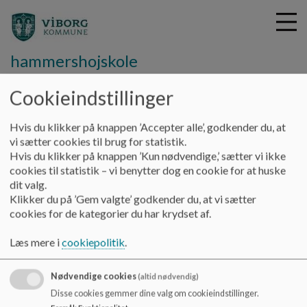
hammershojskole
Cookieindstillinger
G
å
Hvis du klikker på knappen ’Accepter alle’, godkender du, at
Information
Skolepsykolog
t
vi sætter cookies til brug for statistik.
i
Hvis du klikker på knappen ’Kun nødvendige,’ sætter vi ikke
Psykolog
l
cookies til statistik – vi benytter dog en cookie for at huske
h
dit valg.
o
Klikker du på ’Gem valgte’ godkender du, at vi sætter
v
cookies for de kategorier du har krydset af.
e
Skolens psykolog er: Liselotte Bak
d
Læs mere i
cookiepolitik
.
Telefonnr.: +4529428451
i
Mail: liseb@viborg.dk
n
Nødvendige cookies
(altid nødvendig)
d
Disse cookies gemmer dine valg om cookieindstillinger.
h