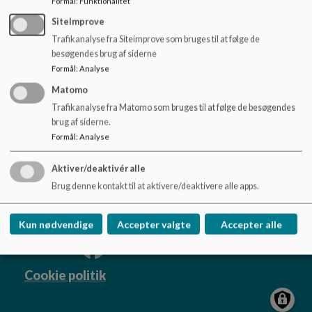
Formål
:
Funktionalitet
Læs mere om skolepsykologernes arbejde via dette
link.
o
l
SiteImprove
d
Trafikanalyse fra Siteimprove som bruges til at følge de
e
besøgendes brug af siderne
t
Formål
:
Analyse
Hammershøj skole
Matomo
Trafikanalyse fra Matomo som bruges til at følge de besøgendes
Vorningvej 33, Hammershøj, 8830 Tjele
brug af siderne.
skole.hammershoej@viborg.dk
Formål
:
Analyse
+45 87 87 21 75
EAN NR.
5798004537206
Aktiver/deaktivér alle
Tilgængelighedserklæring
Brug denne kontakt til at aktivere/deaktivere alle apps.
Sitemap
Kun nødvendige
Accepter valgte
Accepter alle
Cookie politik