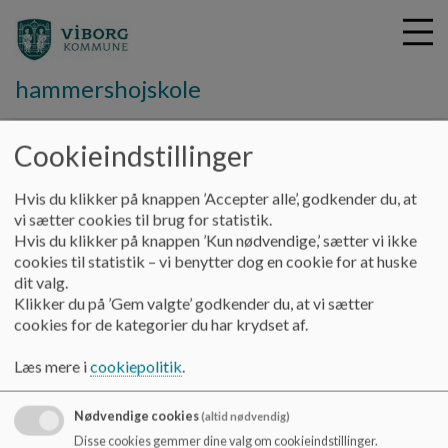
hammershojskole
Cookieindstillinger
G
å
Information
Skolebussen
Hvis du klikker på knappen ’Accepter alle’, godkender du, at
t
vi sætter cookies til brug for statistik.
i
Hvis du klikker på knappen ’Kun nødvendige,’ sætter vi ikke
Skolebus
l
cookies til statistik – vi benytter dog en cookie for at huske
h
dit valg.
o
Klikker du på ’Gem valgte’ godkender du, at vi sætter
v
cookies for de kategorier du har krydset af.
e
I Viborg Kommune er kørsel med skolebusser GRATIS for
d
Læs mere i
cookiepolitik
.
alle elever. Du er velkommen til at læse via dette
link.
i
n
d
Nødvendige cookies
(altid nødvendig)
Dokumenter mediebibliotek
h
Disse cookies gemmer dine valg om cookieindstillinger.
Dokument