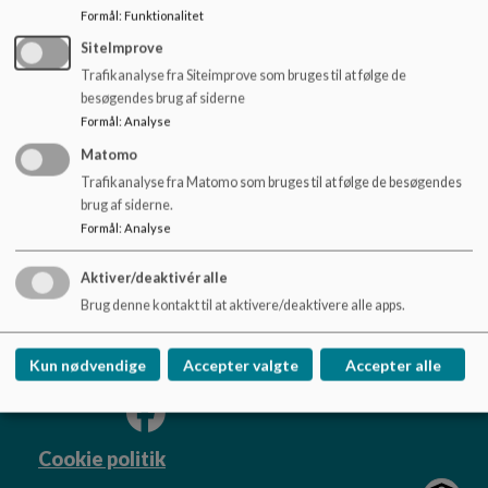
o
Hammershøj Skole skolebus køreplan 2026-2027.pdf
Formål
:
Funktionalitet
l
SiteImprove
d
e
Trafikanalyse fra Siteimprove som bruges til at følge de
t
besøgendes brug af siderne
Formål
:
Analyse
Matomo
Hammershøj skole
Trafikanalyse fra Matomo som bruges til at følge de besøgendes
Vorningvej 33, Hammershøj, 8830 Tjele
brug af siderne.
skole.hammershoej@viborg.dk
Formål
:
Analyse
+45 87 87 21 75
Aktiver/deaktivér alle
EAN NR.
5798004537206
Brug denne kontakt til at aktivere/deaktivere alle apps.
Tilgængelighedserklæring
Sitemap
Kun nødvendige
Accepter valgte
Accepter alle
Cookie politik