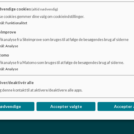
vendige cookies
(altid nødvendig)
Sundhedsplejerske
Anja Bonne Andersen
se cookies gemmer dine valg om cookieindstillinger.
Skolepsykolog
Liselotte Bak
mål
:
Funktionalitet
Tale-hørekonsulent
Betina Grene Thygesen
eImprove
UU-vejleder
Winnie Vestfal Blaabjerg
ikanalyse fra Siteimprove som bruges til at følge de besøgendes brug af siderne
mål
:
Analyse
tomo
fikanalyse fra Matomo som bruges til at følge de besøgendes brug af siderne.
mål
:
Analyse
iver/deaktivér alle
 denne kontakt til at aktivere/deaktivere alle apps.
nødvendige
Accepter valgte
Accepter 