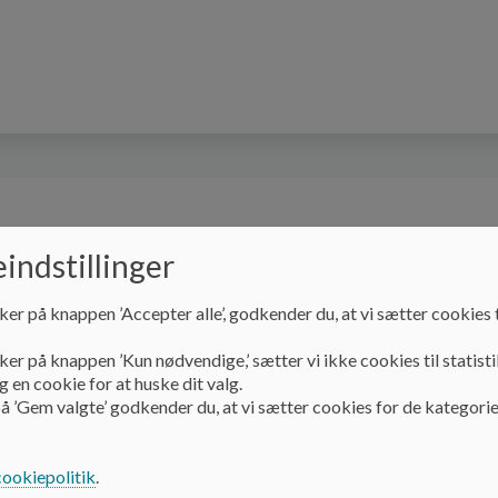
n
Information
Undervisning
SFO
S
indstillinger
ker på knappen ’Accepter alle’, godkender du, at vi sætter cookies t
Kontakt
Tilknyttede ressourcepersoner
ker på knappen ’Kun nødvendige,’ sætter vi ikke cookies til statisti
 en cookie for at huske dit valg.
Tilknyttede ressourc
å ’Gem valgte’ godkender du, at vi sætter cookies for de kategorie
cookiepolitik
.
Til Hammershøj skole er tilknyttet følgende ressourceper