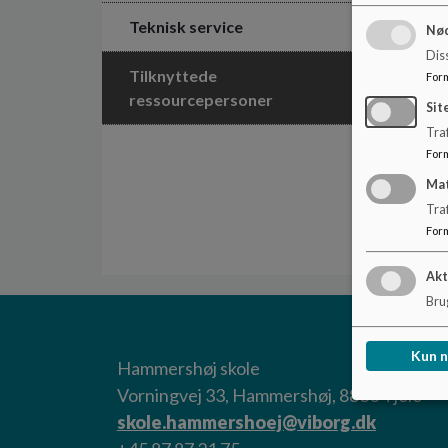
Teknisk service
Nød
Dis
Tilknyttede
For
ressourcepersoner
Sit
Traf
For
Ma
Tra
For
Akt
Brug
Kun 
Hammershøj skole
Vorningvej 33, Hammershøj, 8830 Tjele
skole.hammershoej@viborg.dk