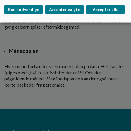
Eftermiddagsmaden kan b.la. bestå af koldskål, suppe,
yoghurt, pizza og meget andet. Der tilbydes også forskellige
Kun nødvendige
Accepter valgte
Accepter alle
frugt. Hver tirsdag bager vi frisk brød til alle børnene.
Der indbetales penge til frugtkontoen. Det koster 7 kr. hver
gang et barn spiser eftermiddagsmad.
Månedsplan
Hver måned udsender vi en månedsplan på Aula. Her kan der
følges med i, hvilke aktiviteter der er i SFOèn den
pågældende måned. På månedsplanen kan der også være
korte beskeder fra personalet.