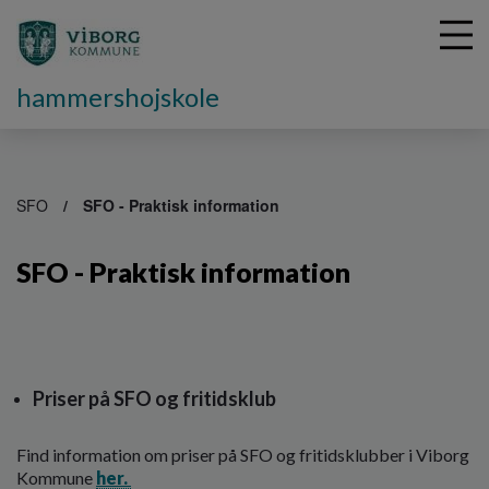
hammershojskole
G
å
SFO
SFO - Praktisk information
t
i
SFO - Praktisk information
l
h
o
v
e
d
Priser på SFO og fritidsklub
i
n
d
Find information om priser på SFO og fritidsklubber i Viborg
h
Kommune
her.