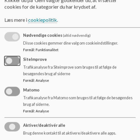
Klikker du på ’Gem valgte’ godkender du, at vi sætter
Skole. Børnene får hver et rum og en kasse til deres
cookies for de kategorier du har krydset af.
garderobe.
Vi tilbringer meget tid udenfor derfor er det vigtigt, at
Læs mere i
cookiepolitik
.
børnene har tøj i deres garderobe, der passer til årstiden.
Der skal være ryddet op på børnenes garderober hver dag,
og op til hver ferie skal garderoben være helt tømt.
Nødvendige cookies
(altid nødvendig)
Disse cookies gemmer dine valg om cookieindstillinger.
Formål
:
Funktionalitet
Mad i sfo
SiteImprove
Trafikanalyse fra Siteimprove som bruges til at følge de
besøgendes brug af siderne
Formål
:
Analyse
Morgenfritter.
Vi tilbyder morgenmad i tidsrummet fra kl. 6.15 - 7.3o og vi
Matomo
tilbyder: Havregrød, rugfras, havregryn, cornflakes, yoghurt,
Trafikanalyse fra Matomo som bruges til at følge de besøgendes
mælk og m.m.
brug af siderne.
Formål
:
Analyse
Eftermiddagsmad.
Aktiver/deaktivér alle
Vi tilbyder eftermiddagsmad til alle børnene i tidsrummet fra
Brug denne kontakt til at aktivere/deaktivere alle apps.
kl. 14.30-15.00