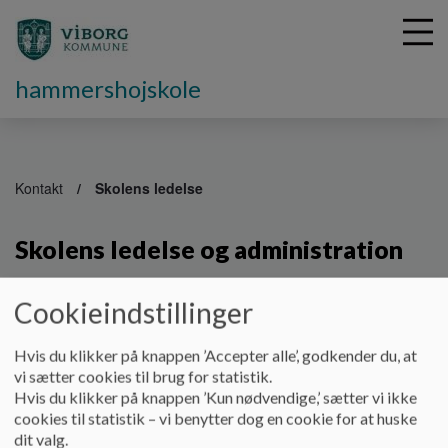
hammershojskole
G
å
Kontakt
Skolens ledelse
t
i
Skolens ledelse og administration
l
h
o
Cookieindstillinger
v
Skolens ledelse og administration
e
Skoleleder
d
Hvis du klikker på knappen ’Accepter alle’, godkender du, at
i
vi sætter cookies til brug for statistik.
Anne Vindberg-Larsen
n
Hvis du klikker på knappen ’Kun nødvendige,’ sætter vi ikke
Mobil nr.: 24 85 95 17
d
cookies til statistik – vi benytter dog en cookie for at huske
E-mail:
anvin@viborg.dk
h
dit valg.