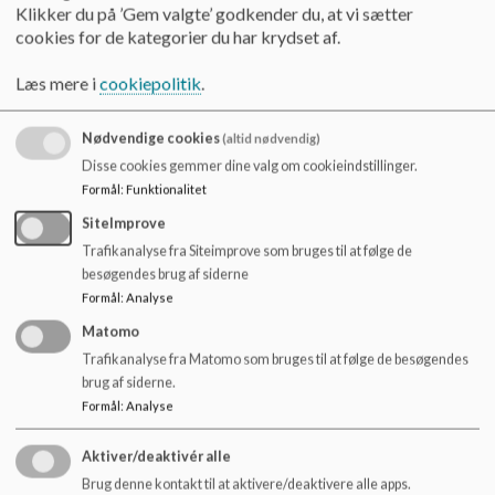
o
Klikker du på ’Gem valgte’ godkender du, at vi sætter
Afdelingsleder for Mellemtrinnet og Udskolingen
l
cookies for de kategorier du har krydset af.
d
Jesper Østergaard Hoberg
e
Læs mere i
cookiepolitik
.
Mobil nr.: 20 41 65 90
t
E-mail:
jeho@viborg.dk
Nødvendige cookies
(altid nødvendig)
Indskolingsleder, SFO-leder og Klub leder
Disse cookies gemmer dine valg om cookieindstillinger.
Formål
:
Funktionalitet
Pernille Spåbæk Frank
SiteImprove
Mobil nr.: 51 49 08 81
E-mail:
psf@viborg.dk
Trafikanalyse fra Siteimprove som bruges til at følge de
besøgendes brug af siderne
Administrativ medarbejder
Formål
:
Analyse
Matomo
Barbara Delgado Jørgensen
Mobil nr.: 20 28 11 07
Trafikanalyse fra Matomo som bruges til at følge de besøgendes
brug af siderne.
E-mail: baj@viborg.dk
Formål
:
Analyse
Aktiver/deaktivér alle
Brug denne kontakt til at aktivere/deaktivere alle apps.