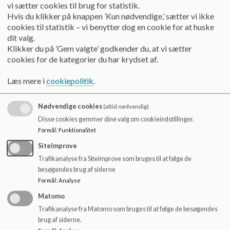
o
02 - SB møde 24.09.2020.pdf
vi sætter cookies til brug for statistik.
l
Hvis du klikker på knappen ’Kun nødvendige,’ sætter vi ikke
d
cookies til statistik – vi benytter dog en cookie for at huske
e
dit valg.
03 - 26.10.2020 SB-Referat.pdf
t
Klikker du på ’Gem valgte’ godkender du, at vi sætter
cookies for de kategorier du har krydset af.
04 - 24.11.2020 SB-Referat.pdf
Læs mere i
cookiepolitik
.
Nødvendige cookies
(altid nødvendig)
05 - SB møde 21.01.2021.pdf
Disse cookies gemmer dine valg om cookieindstillinger.
Formål
:
Funktionalitet
SiteImprove
06 - SB møde 17.03.2021.pdf
Trafikanalyse fra Siteimprove som bruges til at følge de
besøgendes brug af siderne
Formål
:
Analyse
07 - SB møde 07.04.2021.pdf
Matomo
Trafikanalyse fra Matomo som bruges til at følge de besøgendes
brug af siderne.
08 -10.05.2021 SB-Referat.pdf