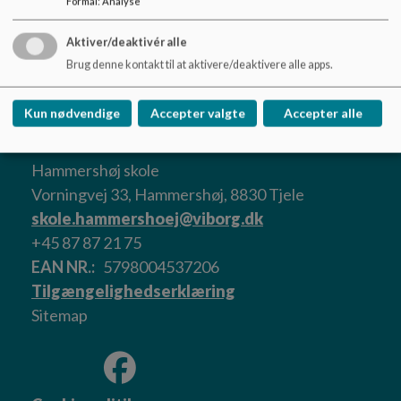
Formål
:
Analyse
Aktiver/deaktivér alle
09 -10.06.2021 SB-Referat.pdf
Brug denne kontakt til at aktivere/deaktivere alle apps.
Kun nødvendige
Accepter valgte
Accepter alle
Hammershøj skole
Vorningvej 33, Hammershøj, 8830 Tjele
skole.hammershoej@viborg.dk
+45 87 87 21 75
EAN NR.
5798004537206
Tilgængelighedserklæring
Sitemap