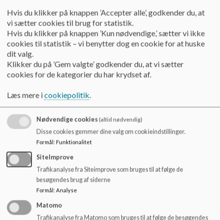
o
02 - 14.09.2021 SB-referat.pdf
Hvis du klikker på knappen ’Accepter alle’, godkender du, at
l
vi sætter cookies til brug for statistik.
d
Hvis du klikker på knappen ’Kun nødvendige,’ sætter vi ikke
e
03 - 13.10.2021 SB-møde - referat.pdf
cookies til statistik – vi benytter dog en cookie for at huske
t
dit valg.
Klikker du på ’Gem valgte’ godkender du, at vi sætter
cookies for de kategorier du har krydset af.
04 - 11.11.2021 SB-referat.pdf
Læs mere i
cookiepolitik
.
05 - 13.12.2021 SB-Referat.pdf
Nødvendige cookies
(altid nødvendig)
Disse cookies gemmer dine valg om cookieindstillinger.
Formål
:
Funktionalitet
06 - 18.01.2022 SB-møde.pdf
SiteImprove
Trafikanalyse fra Siteimprove som bruges til at følge de
besøgendes brug af siderne
7. 23.02.22 - SB referat Hammershøj Skole.pdf
Formål
:
Analyse
Matomo
08 - SB referat Hammershøj skole 24.03.22.pdf
Trafikanalyse fra Matomo som bruges til at følge de besøgendes