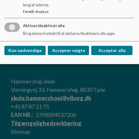
brug af siderne.
Formål
:
Analyse
09 - 25.04.22 SB-møde Referat.pdf
Aktiver/deaktivér alle
Brug denne kontakt til at aktivere/deaktivere alle apps.
10 - 24.5.22 referat.pdf
Kun nødvendige
Accepter valgte
Accepter alle
Hammershøj skole
Vorningvej 33, Hammershøj, 8830 Tjele
skole.hammershoej@viborg.dk
+45 87 87 21 75
EAN NR.
5798004537206
Tilgængelighedserklæring
Sitemap